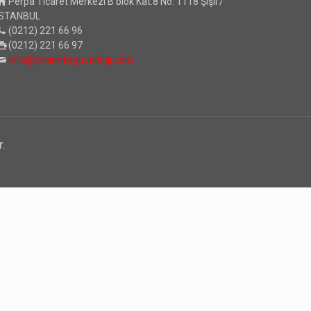
Perpa Ticaret Merkezi B blok Kat:8 No: 1118 Şişli /
İSTANBUL
(0212) 221 66 96
(0212) 221 66 97
info@piramitisguvenligi.com
r.