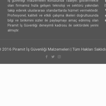
İş güvenliği malzemeleri konusunda faaliyet göstermekte
olan firmamız hızla gelişen teknoloji ve sektörü yakından
takip ederek uluslararası standartlarda hizmet vermektedir.
Profesyonel, kaliteli ve etkili çalışma ilkeleri doğrultusunda
bilgi ve birikimini sizler ile paylaşmayı amaç edinmiş olan
Piramit İş Güvenliği deneyimli kadrosu ile sektördeki yerini
almıştır.
 2016 Piramit İş Güvenliği Malzemeleri | Tüm Hakları Saklıdı