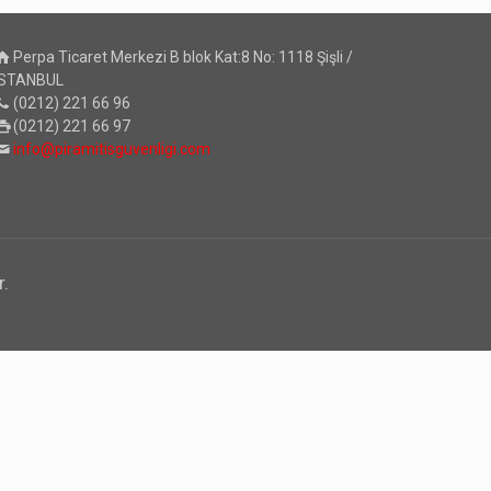
Perpa Ticaret Merkezi B blok Kat:8 No: 1118 Şişli /
İSTANBUL
(0212) 221 66 96
(0212) 221 66 97
info@piramitisguvenligi.com
r.