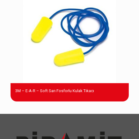
3M – E-A-R – Soft Sarı Fosforlu Kulak Tıkacı