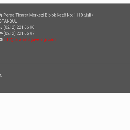
Perpa Ticaret Merkezi B blok Kat:8 No: 1118 Şişli /
İSTANBUL
(0212) 221 66 96
(0212) 221 66 97
info@piramitisguvenligi.com
r.