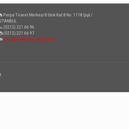
Perpa Ticaret Merkezi B blok Kat:8 No: 1118 Şişli /
İSTANBUL
(0212) 221 66 96
(0212) 221 66 97
info@piramitisguvenligi.com
r.