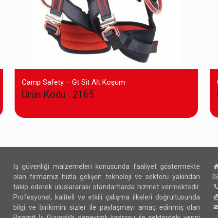
Camp Safety – Gt Sit Alt Koşum
Ürün Kodu : 2165
İş güvenliği malzemeleri konusunda faaliyet göstermekte
olan firmamız hızla gelişen teknoloji ve sektörü yakından
İ
takip ederek uluslararası standartlarda hizmet vermektedir.
Profesyonel, kaliteli ve etkili çalışma ilkeleri doğrultusunda
bilgi ve birikimini sizler ile paylaşmayı amaç edinmiş olan
Piramit İş Güvenliği deneyimli kadrosu ile sektördeki yerini