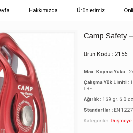
ayfa
Hakkımızda
Ürünlerimiz
Onl
Camp Safety 
Ürün Kodu : 2156
Max. Kopma Yükü :
24
Çalışma Yük Limiti :
1
LBF
Ağırlık :
169 gr. 6.0 o
Standartlar :
EN 122
Kategoriler:
Düşmeye K