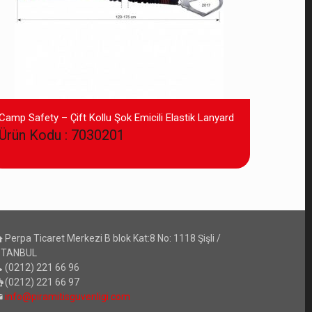
Camp Safety – Çift Kollu Şok Emicili Elastik Lanyard
Ürün Kodu : 7030201
Perpa Ticaret Merkezi B blok Kat:8 No: 1118 Şişli /
STANBUL
(0212) 221 66 96
(0212) 221 66 97
info@piramitisguvenligi.com