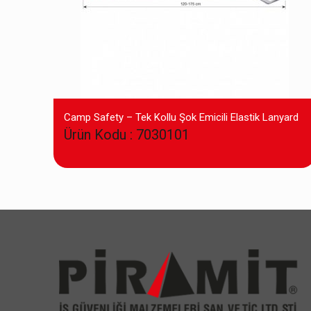
Camp Safety – Tek Kollu Şok Emicili Elastik Lanyard
Ürün Kodu : 7030101