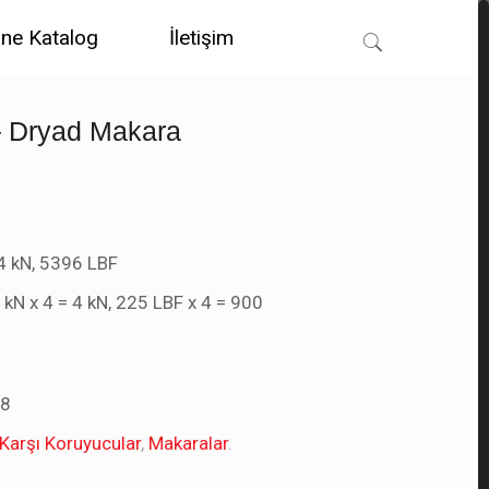
ine Katalog
İletişim
– Dryad Makara
 kN, 5396 LBF
 kN x 4 = 4 kN, 225 LBF x 4 = 900
z
78
arşı Koruyucular
,
Makaralar
.