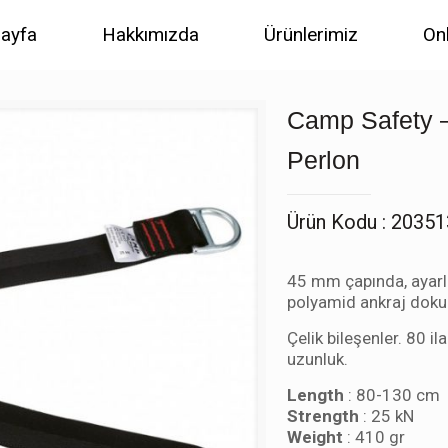
ayfa
Hakkımızda
Ürünlerimiz
On
Camp Safety –
Perlon
Ürün Kodu : 2035
45 mm çapında, ayarl
polyamid ankraj dok
Çelik bileşenler. 80 i
uzunluk.
Length
: 80-130 cm
Strength
: 25 kN
Weight
: 410 gr