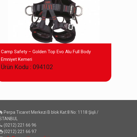
Camp Safety – Golden Top Evo Alu Full Body
Emniyet Kemeri
Ürün Kodu : 094102
Perpa Ticaret Merkezi B blok Kat:8 No: 1118 Şişli /
İSTANBUL
(0212) 221 66 96
(0212) 221 66 97