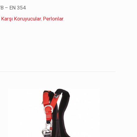
/B – EN 354
Karşı Koruyucular
,
Perlonlar
.