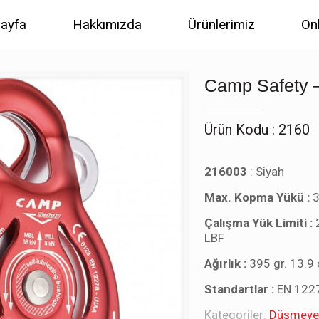
ayfa
Hakkımızda
Ürünlerimiz
On
Camp Safety 
Ürün Kodu : 2160
216003
: Siyah
Max. Kopma Yükü :
3
Çalışma Yük Limiti :
LBF
Ağırlık :
395 gr. 13.9
Standartlar :
EN 122
Kategoriler:
Düşmeye 