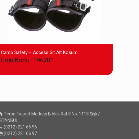
Camp Safety – Access Sit Alt Koşum
Ürün Kodu : 196201
Perpa Ticaret Merkezi B blok Kat:8 No: 1118 Şişli /
İSTANBUL
(0212) 221 66 96
(0212) 221 66 97