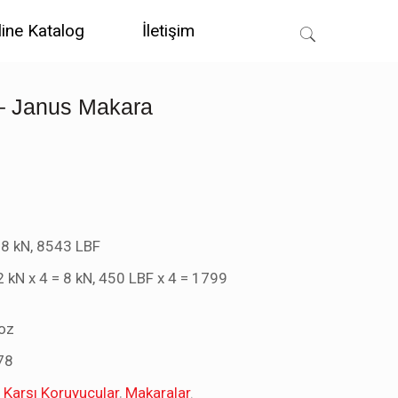
line Katalog
İletişim
– Janus Makara
8 kN, 8543 LBF
2 kN x 4 = 8 kN, 450 LBF x 4 = 1799
 oz
78
Karşı Koruyucular
,
Makaralar
.