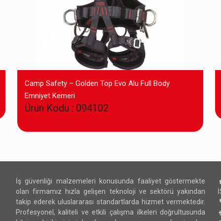
Camp Safety – Golden Top Evo Alu Full Body
Emniyet Kemeri
Ürün Kodu : 094102
İş güvenliği malzemeleri konusunda faaliyet göstermekte
olan firmamız hızla gelişen teknoloji ve sektörü yakından
takip ederek uluslararası standartlarda hizmet vermektedir.
Profesyonel, kaliteli ve etkili çalışma ilkeleri doğrultusunda