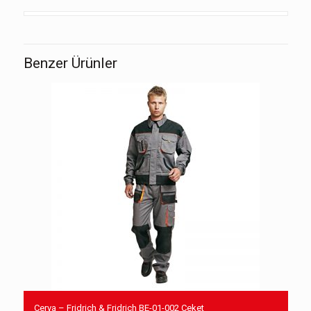
Benzer Ürünler
Cerva – Fridrich & Fridrich BE-01-002 Ceket