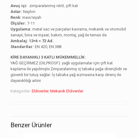
Avuç içi:
zımparalanmış nitril, çift kat
Astar:
Naylon
Renk:
mavi/siyah
Ölçüler:
7-11
Uygulama:
metal sac ve parçaları kavrama, mekanik ve otomobil
sanayii, bina ve inşaat, bakım, montaj, yağ ile temas da
Ambalaj: 12×6 = 72 Ad.
Standartlar:
EN 420, EN 388
KİRE DAYANIKLI 3 KATLI MÜKEMMELLİK:
YAĞ GEÇİRMEZ (OILPROOF): yağlı uygulamalar için çift kat
kaplama ile yapılmıştır.Zımparalanmış iç tabaka yağa dirençlidir ve
güvenli bir tutuş sağlar. İç tabaka yağ sızmasına karşı direnç ile
dayanıklılığı artırır.
Kategoriler:
Eldivenler
,
Mekanik Eldivenler
.
Benzer Ürünler