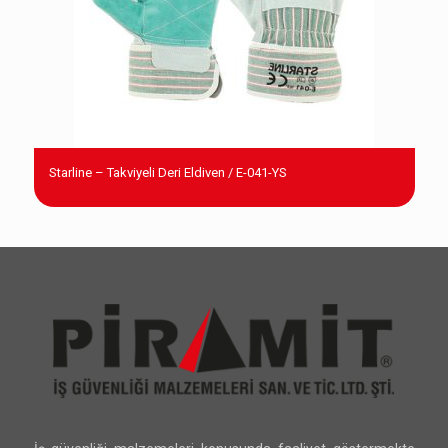
Starline – Takviyeli Deri Eldiven / E-041-YS