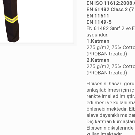
EN ISO 11612:2008 
EN 61482 Class 2 (7
EN 11611
EN 1149-5
EN 61482 Sınıf 2 ve 
uygundur.
1.Katman
275 g/m2, 75% Cotton
(PROBAN treated)
2.Katman
275 g/m2, 75% Cotton
(PROBAN treated)
Elbisenin hasar görü
anlaşılabilmesi için iç
renkte imal edilmiştir
edilmesi ve kullanılm
önlenebilmektedir. El
aleve dayanıklı malze
Dış katman kumaşları a
Elbisenin dikişlerind
kullanılmaktadır.