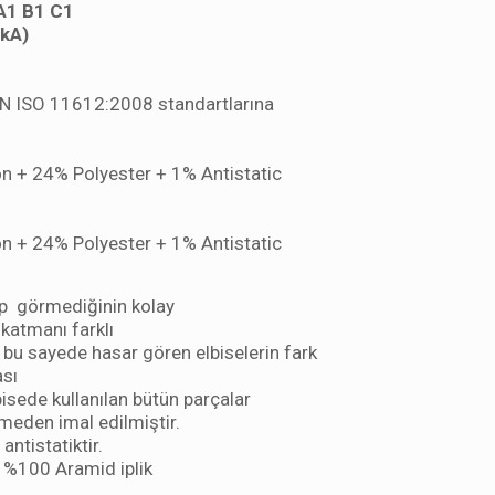
A1 B1 C1
 kA)
EN ISO 11612:2008 standartlarına
 + 24% Polyester + 1% Antistatic
 + 24% Polyester + 1% Antistatic
p görmediğinin kolay
 katmanı farklı
, bu sayede hasar gören elbiselerin fark
ası
bisede kullanılan bütün parçalar
meden imal edilmiştir.
ntistatiktir.
e %100 Aramid iplik