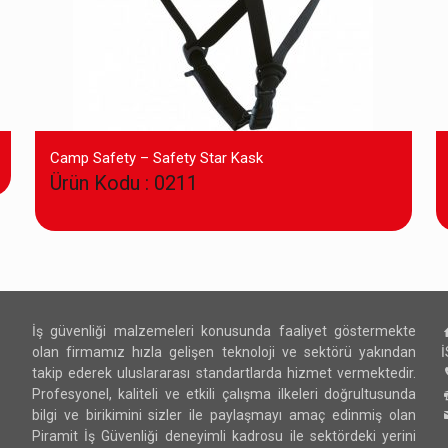
Camp Safety – Safety Star Kask
Ürün Kodu : 0211
İş güvenliği malzemeleri konusunda faaliyet göstermekte
olan firmamız hızla gelişen teknoloji ve sektörü yakından
takip ederek uluslararası standartlarda hizmet vermektedir.
Profesyonel, kaliteli ve etkili çalışma ilkeleri doğrultusunda
bilgi ve birikimini sizler ile paylaşmayı amaç edinmiş olan
Piramit İş Güvenliği deneyimli kadrosu ile sektördeki yerini