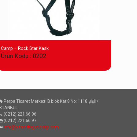
Camp – Rock Star Kask
Ürün Kodu : 0202
Perpa Ticaret Merkezi B blok Kat:8 No: 1118 Şişli /
İSTANBUL
(0212) 221 66 96
(0212) 221 66 97
info@piramitisguvenligi.com