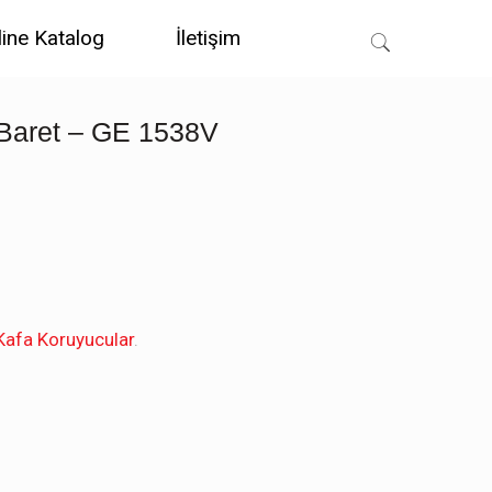
line Katalog
İletişim
 Baret – GE 1538V
Kafa Koruyucular
.