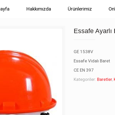
ayfa
Hakkımızda
Ürünlerimiz
On
Essafe Ayarlı
GE 1538V
Essafe Vidalı Baret
CE EN 397
Kategoriler:
Baretler
,