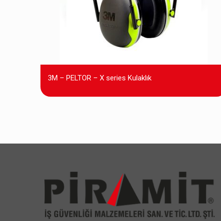
3M – PELTOR – X series Kulaklık