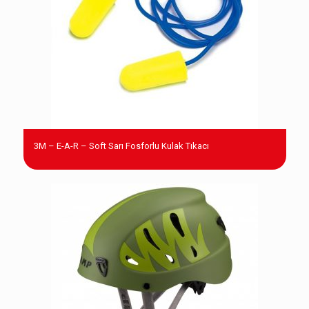
3M – E-A-R – Soft Sarı Fosforlu Kulak Tıkacı