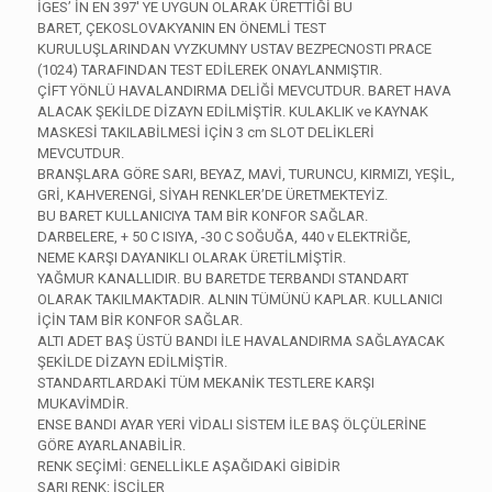
İGES’ İN EN 397′ YE UYGUN OLARAK ÜRETTİĞİ BU
BARET, ÇEKOSLOVAKYANIN EN ÖNEMLİ TEST
KURULUŞLARINDAN VYZKUMNY USTAV BEZPECNOSTI PRACE
(1024) TARAFINDAN TEST EDİLEREK ONAYLANMIŞTIR.
ÇİFT YÖNLÜ HAVALANDIRMA DELİĞİ MEVCUTDUR. BARET HAVA
ALACAK ŞEKİLDE DİZAYN EDİLMİŞTİR. KULAKLIK ve KAYNAK
MASKESİ TAKILABİLMESİ İÇİN 3 cm SLOT DELİKLERİ
MEVCUTDUR.
BRANŞLARA GÖRE SARI, BEYAZ, MAVİ, TURUNCU, KIRMIZI, YEŞİL,
GRİ, KAHVERENGİ, SİYAH RENKLER’DE ÜRETMEKTEYİZ.
BU BARET KULLANICIYA TAM BİR KONFOR SAĞLAR.
DARBELERE, + 50 C ISIYA, -30 C SOĞUĞA, 440 v ELEKTRİĞE,
NEME KARŞI DAYANIKLI OLARAK ÜRETİLMİŞTİR.
YAĞMUR KANALLIDIR. BU BARETDE TERBANDI STANDART
OLARAK TAKILMAKTADIR. ALNIN TÜMÜNÜ KAPLAR. KULLANICI
İÇİN TAM BİR KONFOR SAĞLAR.
ALTI ADET BAŞ ÜSTÜ BANDI İLE HAVALANDIRMA SAĞLAYACAK
ŞEKİLDE DİZAYN EDİLMİŞTİR.
STANDARTLARDAKİ TÜM MEKANİK TESTLERE KARŞI
MUKAVİMDİR.
ENSE BANDI AYAR YERİ VİDALI SİSTEM İLE BAŞ ÖLÇÜLERİNE
GÖRE AYARLANABİLİR.
RENK SEÇİMİ: GENELLİKLE AŞAĞIDAKİ GİBİDİR
SARI RENK: İŞÇİLER