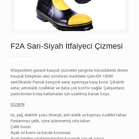
F2A Sarı-Siyah İtfaiyeci Çizmesi
İtfaiyecilerin güvenli kauçuk çizmeleri yangınla mücadelede direnir.
Kauçuk bileşikleri alev söndüren maddeler içerir.EN 15090
sertifikalıdır Pamuk karışımlı astar aşınmaya karşı korur. Çıkabilir
astar, antistatik özellikler ve daha çok konfor sağlar. Çalışanların
pantolonları kolay katlamaları için uzatılmış bacak boyu.
DİZAYN
Isı, yağ, elektrik şoku dirençli, anti-statik ve kaymaz özellikli taban.
Paslanmaz çelik, içine işlenmemiş orta taban.
Çelik burun.
Ayak ön kısmı ve bacak koruması.
Ayak bileğini yaralanmalardan korumak için ek parça.