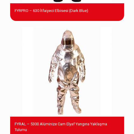
FYRPRO – 630 İtfaiyeci Elbisesi (Dark Blue)
FYRAL – 5300 Alüminize Cam Elyaf Yangına Yaklaşma
Tulumu