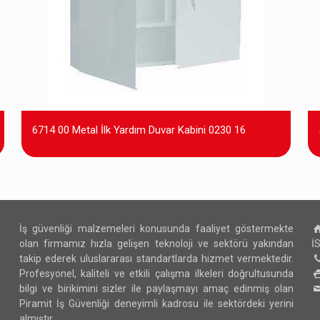
6714 00 Metal İlk Yardım Duvar Kabini 0230 16
İş güvenliği malzemeleri konusunda faaliyet göstermekte
olan firmamız hızla gelişen teknoloji ve sektörü yakından
İ
takip ederek uluslararası standartlarda hizmet vermektedir.
Profesyonel, kaliteli ve etkili çalışma ilkeleri doğrultusunda
bilgi ve birikimini sizler ile paylaşmayı amaç edinmiş olan
Piramit İş Güvenliği deneyimli kadrosu ile sektördeki yerini
almıştır.