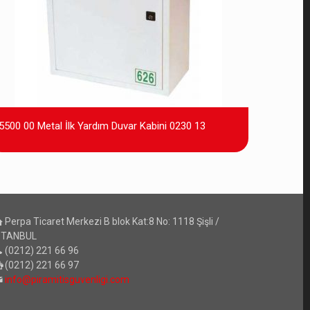
5500 00 Metal İlk Yardım Duvar Kabini 0230 13
Perpa Ticaret Merkezi B blok Kat:8 No: 1118 Şişli /
STANBUL
(0212) 221 66 96
(0212) 221 66 97
info@piramitisguvenligi.com