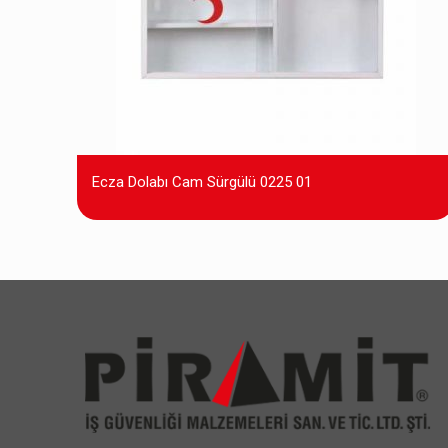
Ecza Dolabı Cam Sürgülü 0225 01