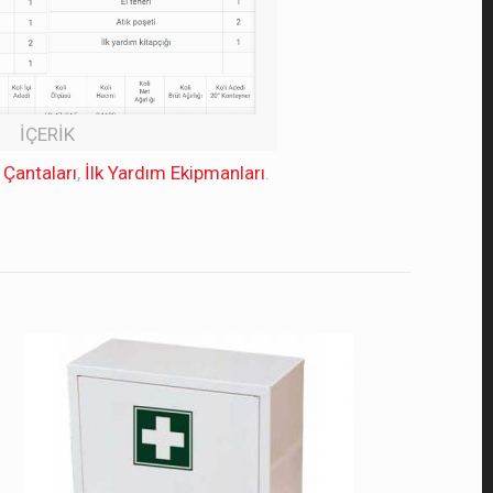
İÇERİK
 Çantaları
,
İlk Yardım Ekipmanları
.