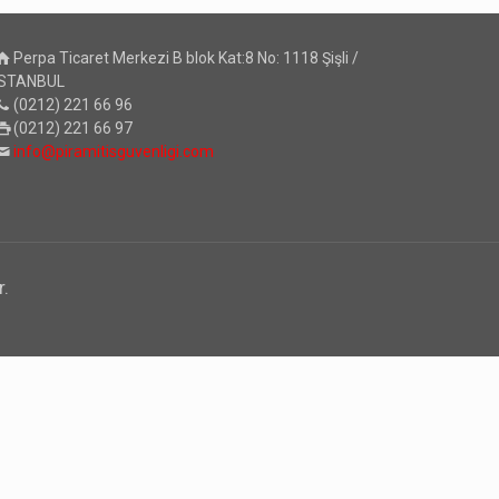
Perpa Ticaret Merkezi B blok Kat:8 No: 1118 Şişli /
İSTANBUL
(0212) 221 66 96
(0212) 221 66 97
info@piramitisguvenligi.com
r.