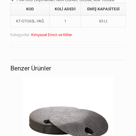
KOD
KOLİ ADEDİ
EMİŞ KAPASİTESİ
KT-OTO65L-YAĞ
1
65 Lt
Kategoriler:
Kimyasal Emici ve Kitler
.
Benzer Ürünler