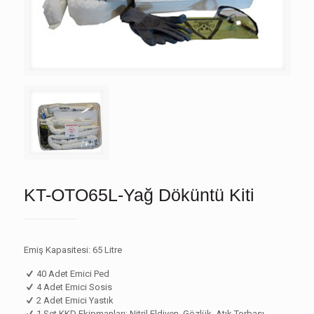
KT-OTO65L-Yağ Döküntü Kiti
Emiş Kapasitesi: 65 Litre
40 Adet Emici Ped
4 Adet Emici Sosis
2 Adet Emici Yastık
1 Set KKD Ekipmanları; Nitril Eldiven, Gözlük, Atık Torbası