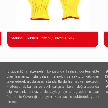
Starline – Sürücü Eldiveni / Driver-X-SR /
İş güvenliği malzemeleri konusunda faaliyet göstermekte
olan firmamız hızla gelişen teknoloji ve sektörü yakından
İ
takip ederek uluslararası standartlarda hizmet vermektedir.
Profesyonel, kaliteli ve etkili çalışma ilkeleri doğrultusunda
bilgi ve birikimini sizler ile paylaşmayı amaç edinmiş olan
Piramit İş Güvenliği deneyimli kadrosu ile sektördeki yerini
almıştır.