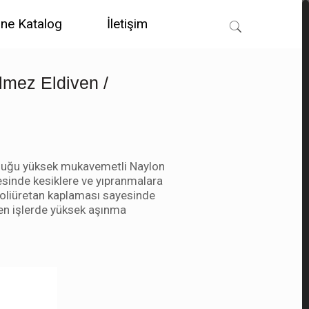
ine Katalog
İletişim
ilmez Eldiven /
lduğu yüksek mukavemetli Naylon
esinde kesiklere ve yıpranmalara
Poliüretan kaplaması sayesinde
en işlerde yüksek aşınma