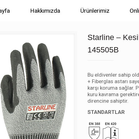
ayfa
Hakkımızda
Ürünlerimiz
Onl
Starline – Kes
145505B
Bu eldivenler sahip o
+ Fiberglas astarı say
karşı koruma sağlar. 
kuru kavrama gerektir
direncine sahiptir.
STANDARTLAR