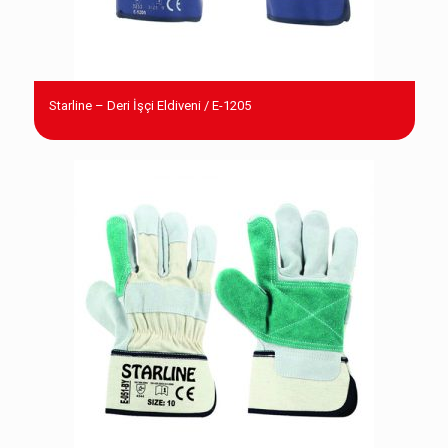
Starline – Deri İşçi Eldiveni / E-1205