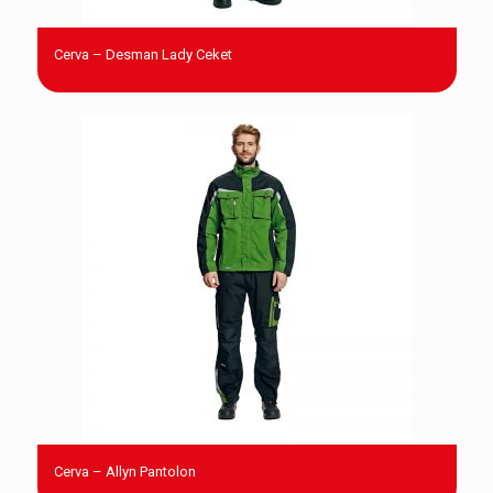
Cerva – Desman Lady Ceket
Cerva – Allyn Pantolon