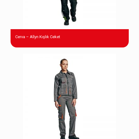
Cerva – Allyn Kışlık Ceket