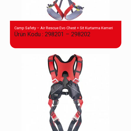
Camp Safety – Air Rescue Evo Chest + Sit Kurtarma Kemeri
Ürün Kodu : 298201 – 298202