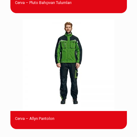
Cerva – Pluto Bahçıvan Tulumları
Cerva – Allyn Pantolon