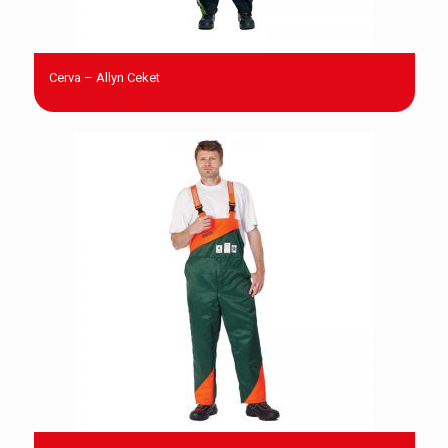
Cerva – Allyn Ceket